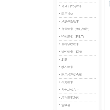
高分子固定绷带
医用衬垫
涂胶弹性绷带
高弹绷带（橡筋绷带）
弹性绷带（P.B.T）
全棉皱纹绷带
弹性绷带（网状）
肌贴
纱布绷带
医用超声耦合剂
弹力绷带
凡士林纱布片
急救绷带系列
急救毯