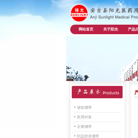
网站首页
关于阳光
产品
皱纹绷带
医用衬套
石膏绷带
织边纱布绷带