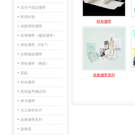
高分子固定绷带
医用衬垫
纱布绷带
涂胶弹性绷带
高弹绷带（橡筋绷带）
弹性绷带（P.B.T）
全棉皱纹绷带
弹性绷带（网状）
肌贴
急救绷带系列
纱布绷带
医用超声耦合剂
弹力绷带
凡士林纱布片
急救绷带系列
急救毯