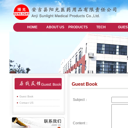
HOME
ABOUT US
PRODUCTS
TECH
GUES
Guest Book
Guest Book
Subject
：
Contact US
Content：