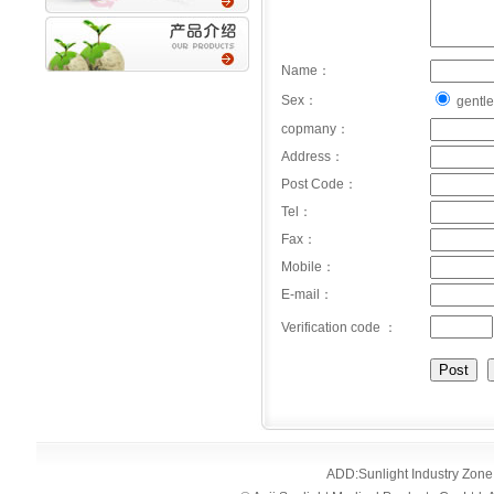
Name：
Sex：
gentl
copmany：
Address：
Post Code
：
Tel：
Fax：
Mobile：
E-mail：
Verification code ：
ADD:Sunlight Industry Zo